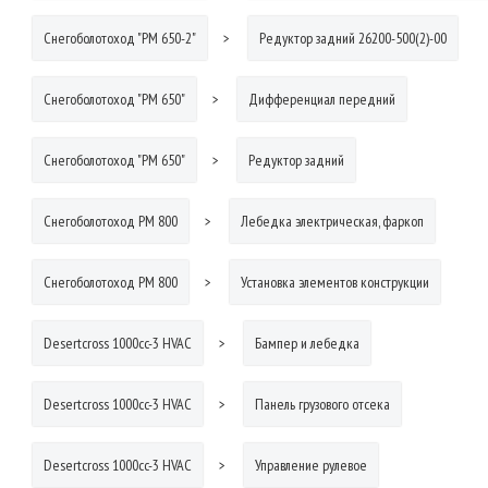
Снегоболотоход "РМ 650-2"
Редуктор задний 26200-500(2)-00
Снегоболотоход "РМ 650"
Дифференциал передний
Снегоболотоход "РМ 650"
Редуктор задний
Снегоболотоход РМ 800
Лебедка электрическая, фаркоп
Снегоболотоход РМ 800
Установка элементов конструкции
Desertcross 1000cc-3 HVAC
Бампер и лебедка
Desertcross 1000cc-3 HVAC
Панель грузового отсека
Desertcross 1000cc-3 HVAC
Управление рулевое