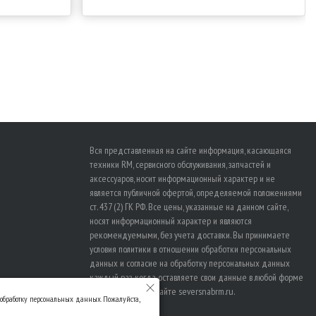
Вся представленная на сайте информация, касающаяся
техники RM, сервисного обслуживания, запчастей и
аксессуаров, носит информационный характер и не
является публичной офертой, определяемой положениями
ст. 437 (2) ГК РФ. Все цены, указанные на данном сайте,
носят информационный характер и являются
рекомендуемыми, без учета доставки. Вы принимаете
условия политики в отношении
обработки персональных
данных
и
согласие на обработку персональных данных
каждый раз, когда оставляете свои данные в любой форме
обратной связи на сайте seversnabrm.ru.
а обработку персональных данных. Пожалуйста,