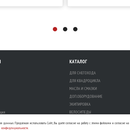
Я
КАТАЛОГ
ДЛЯ СНЕГОХОДА
ДЛЯ КВАДРОЦИКЛА
МАСЛА И СМАЗКИ
ДОП.ОБОРУДОВАНИЕ
ЭКИПИРОВКА
ция
ВЕЛОСИПЕДЫ
ЗАПЧАСТИ ДЛЯ ТО
ния данных. Продолжая использовать Сайт, Вы даете согласие на работу с этими файлами и согласие н
МАСЛА
й конфиденциальности
.