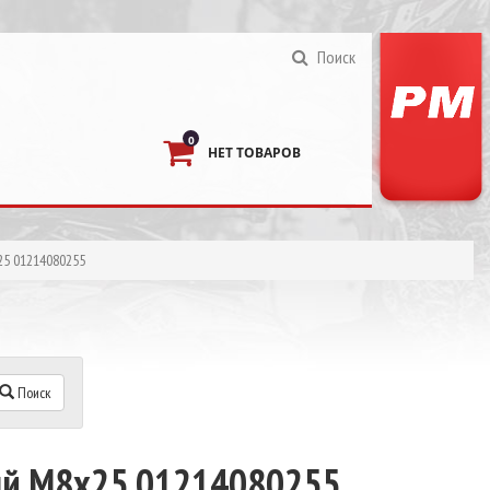
Поиск
0
НЕТ ТОВАРОВ
25 01214080255
Поиск
ый М8х25 01214080255