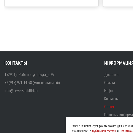
КОНТАКТЫ
ИНФОРМАЦИ
152903, г. Рыбинск, ул. Труда, д. 99
Доставка
+7 (915) 971-14-38 (многоканальный)
Оплата
info@seversnabRM.ru
Инфо
Контакты
Оптом
Правовая информа
Этот Сайт использует файлы cookies для хране
ознакомьтесь с
публичной офертой
и
Политико