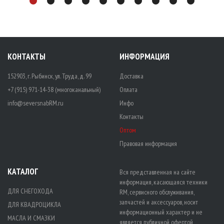
КОНТАКТЫ
ИНФОРМАЦИЯ
152903, г. Рыбинск, ул. Труда, д. 99
Доставка
+7 (915) 971-14-38 (многоканальный)
Оплата
info@seversnabRM.ru
Инфо
Контакты
Оптом
Правовая информация
КАТАЛОГ
Вся представленная на сайте
информация, касающаяся техники
ДЛЯ СНЕГОХОДА
RM, сервисного обслуживания,
запчастей и аксессуаров, носит
ДЛЯ КВАДРОЦИКЛА
информационный характер и не
МАСЛА И СМАЗКИ
является публичной офертой,