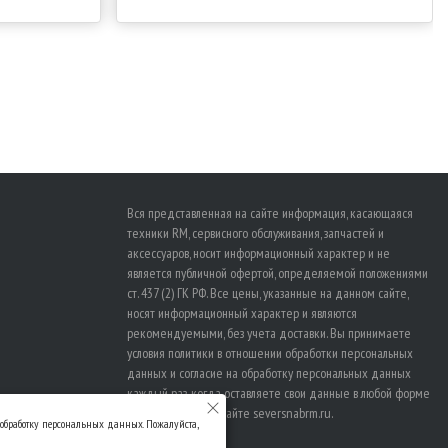
Вся представленная на сайте информация, касающаяся
техники RM, сервисного обслуживания, запчастей и
аксессуаров, носит информационный характер и не
является публичной офертой, определяемой положениями
ст. 437 (2) ГК РФ. Все цены, указанные на данном сайте,
носят информационный характер и являются
рекомендуемыми, без учета доставки. Вы принимаете
условия политики в отношении
обработки персональных
данных
и
согласие на обработку персональных данных
каждый раз, когда оставляете свои данные в любой форме
обратной связи на сайте seversnabrm.ru.
а обработку персональных данных. Пожалуйста,