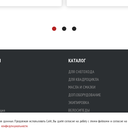
Я
КАТАЛОГ
ДЛЯ СНЕГОХОДА
ДЛЯ КВАДРОЦИКЛА
МАСЛА И СМАЗКИ
ДОП.ОБОРУДОВАНИЕ
ЭКИПИРОВКА
ция
ВЕЛОСИПЕДЫ
ЗАПЧАСТИ ДЛЯ ТО
ния данных. Продолжая использовать Сайт, Вы даете согласие на работу с этими файлами и согласие н
МАСЛА
й конфиденциальности
.