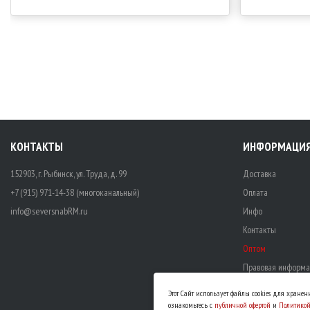
КОНТАКТЫ
ИНФОРМАЦИ
152903, г. Рыбинск, ул. Труда, д. 99
Доставка
+7 (915) 971-14-38 (многоканальный)
Оплата
info@seversnabRM.ru
Инфо
Контакты
Оптом
Правовая информа
Этот Сайт использует файлы cookies для хране
ознакомьтесь с
публичной офертой
и
Политико