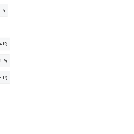
.17)
6.15)
1.19)
4.17)