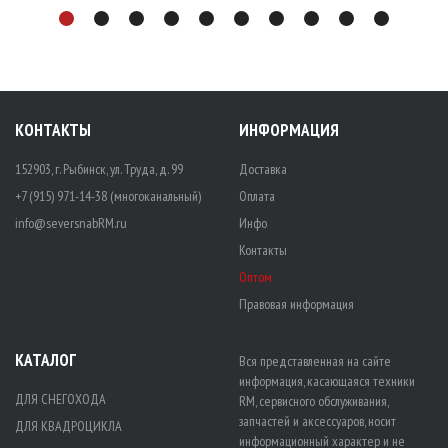
КОНТАКТЫ
ИНФОРМАЦИЯ
152903, г. Рыбинск, ул. Труда, д. 99
Доставка
+7 (915) 971-14-38 (многоканальный)
Оплата
info@seversnabRM.ru
Инфо
Контакты
Оптом
Правовая информация
КАТАЛОГ
Вся представленная на сайте
информация, касающаяся техники
ДЛЯ СНЕГОХОДА
RM, сервисного обслуживания,
запчастей и аксессуаров, носит
ДЛЯ КВАДРОЦИКЛА
информационный характер и не