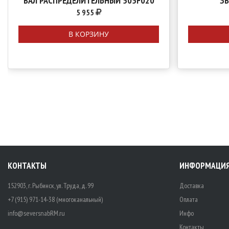
ВАЛ РАСПРЕДЕЛИТЕЛЬНЫЙ 505F020
З
5 955
В КОРЗИНУ
КОНТАКТЫ
ИНФОРМАЦИ
152903, г. Рыбинск, ул. Труда, д. 99
Доставка
+7 (915) 971-14-38 (многоканальный)
Оплата
info@seversnabRM.ru
Инфо
Контакты