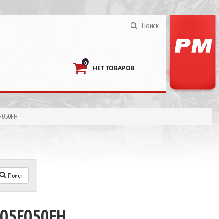
Поиск
0
НЕТ ТОВАРОВ
5F050FH
Поиск
505F050FH