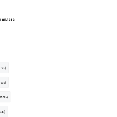
и оплата
ель)
ель)
атель)
ель)