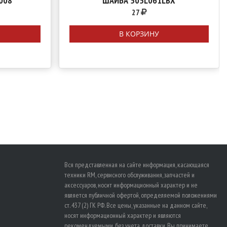
008
ШАЙБА 505L061LBX
27
В КОРЗИНУ
Вся представленная на сайте информация, касающаяся
техники RM, сервисного обслуживания, запчастей и
аксессуаров, носит информационный характер и не
является публичной офертой, определяемой положениями
ст. 437 (2) ГК РФ. Все цены, указанные на данном сайте,
носят информационный характер и являются
рекомендуемыми, без учета доставки. Вы принимаете