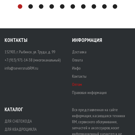
КОНТАКТЫ
ИНФОРМАЦИЯ
152903, г. Рыбинск, ул. Труда, д. 99
Доставка
+7 (915) 971-14-38 (многоканальный)
Оплата
info@seversnabRM.ru
Инфо
Контакты
Оптом
Правовая информация
КАТАЛОГ
Вся представленная на сайте
информация, касающаяся техники
ДЛЯ СНЕГОХОДА
RM, сервисного обслуживания,
запчастей и аксессуаров, носит
ДЛЯ КВАДРОЦИКЛА
информационный характер и не