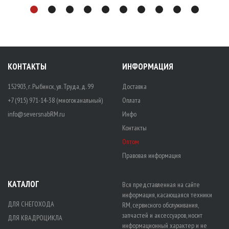
КОНТАКТЫ
ИНФОРМАЦИЯ
152903, г. Рыбинск, ул. Труда, д. 99
Доставка
+7 (915) 971-14-38 (многоканальный)
Оплата
info@seversnabRM.ru
Инфо
Контакты
Оптом
Правовая информация
КАТАЛОГ
Вся представленная на сайте
информация, касающаяся техники
ДЛЯ СНЕГОХОДА
RM, сервисного обслуживания,
запчастей и аксессуаров, носит
ДЛЯ КВАДРОЦИКЛА
информационный характер и не