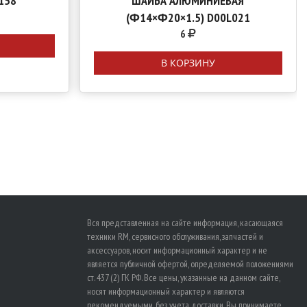
158
ШАЙБА АЛЮМИНИЕВАЯ
(Φ14×Φ20×1.5) D00L021
6
В КОРЗИНУ
Вся представленная на сайте информация, касающаяся
техники RM, сервисного обслуживания, запчастей и
аксессуаров, носит информационный характер и не
является публичной офертой, определяемой положениями
ст. 437 (2) ГК РФ. Все цены, указанные на данном сайте,
носят информационный характер и являются
рекомендуемыми, без учета доставки. Вы принимаете