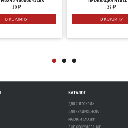
 М6Х45 96006045LBX
ПРОКЛАДКА H181L
20
22
В КОРЗИНУ
В КОРЗИНУ
Я
КАТАЛОГ
ДЛЯ СНЕГОХОДА
ДЛЯ КВАДРОЦИКЛА
МАСЛА И СМАЗКИ
ДОП.ОБОРУДОВАНИЕ