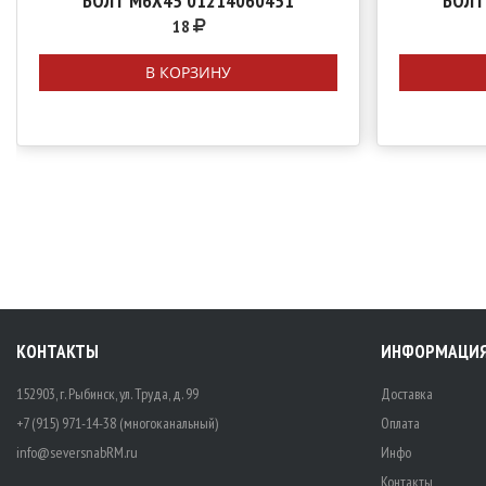
БОЛТ М6Х45 01214060451
БОЛТ
18
В КОРЗИНУ
КОНТАКТЫ
ИНФОРМАЦИ
152903, г. Рыбинск, ул. Труда, д. 99
Доставка
+7 (915) 971-14-38 (многоканальный)
Оплата
info@seversnabRM.ru
Инфо
Контакты