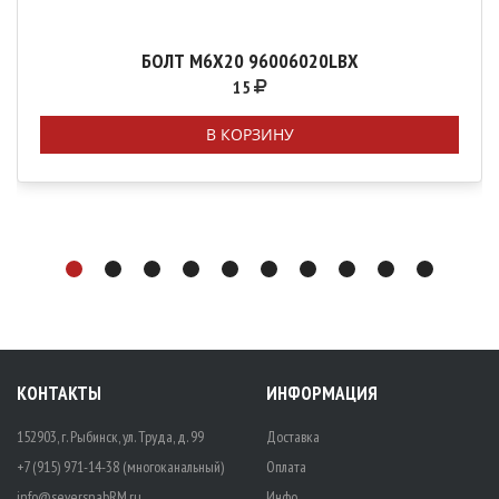
БОЛТ М6Х20 96006020LBX
15
В КОРЗИНУ
КОНТАКТЫ
ИНФОРМАЦИЯ
152903, г. Рыбинск, ул. Труда, д. 99
Доставка
+7 (915) 971-14-38 (многоканальный)
Оплата
info@seversnabRM.ru
Инфо