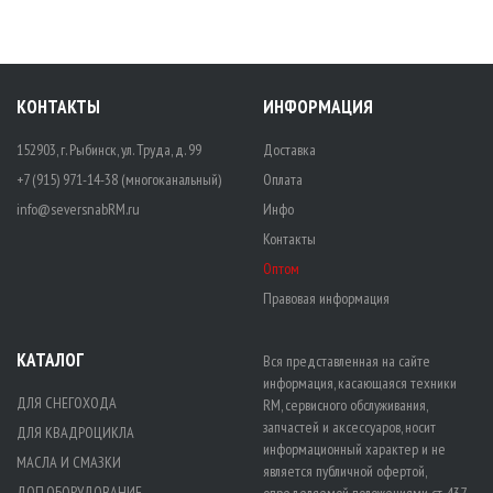
КОНТАКТЫ
ИНФОРМАЦИЯ
152903, г. Рыбинск, ул. Труда, д. 99
Доставка
+7 (915) 971-14-38 (многоканальный)
Оплата
info@seversnabRM.ru
Инфо
Контакты
Оптом
Правовая информация
КАТАЛОГ
Вся представленная на сайте
информация, касающаяся техники
ДЛЯ СНЕГОХОДА
RM, сервисного обслуживания,
запчастей и аксессуаров, носит
ДЛЯ КВАДРОЦИКЛА
информационный характер и не
МАСЛА И СМАЗКИ
является публичной офертой,
ДОП.ОБОРУДОВАНИЕ
определяемой положениями ст. 437