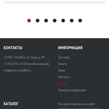
КОНТАКТЫ
ИНФОРМАЦИЯ
152903, г. Рыбинск, ул. Труда, д. 99
Доставка
+7 (915) 971-14-38 (многоканальный)
Оплата
info@seversnabRM.ru
Инфо
Контакты
Оптом
Правовая информация
КАТАЛОГ
Вся представленная на сайте
информация, касающаяся техники