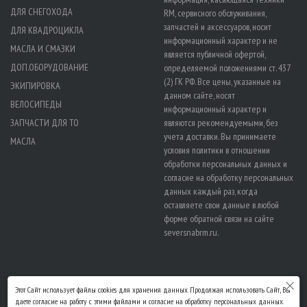
ДЛЯ СНЕГОХОДА
RM, сервисного обслуживания,
запчастей и аксессуаров, носит
ДЛЯ КВАДРОЦИКЛА
информационный характер и не
МАСЛА И СМАЗКИ
является публичной офертой,
ДОП.ОБОРУДОВАНИЕ
определяемой положениями ст. 437
(2) ГК РФ. Все цены, указанные на
ЭКИПИРОВКА
данном сайте, носят
ВЕЛОСИПЕДЫ
информационный характер и
ЗАПЧАСТИ ДЛЯ ТО
являются рекомендуемыми, без
учета доставки. Вы принимаете
МАСЛА
условия политики в отношении
обработки персональных данных
и
согласие на обработку персональных
данных
каждый раз, когда
оставляете свои данные в любой
форме обратной связи на сайте
seversnabrm.ru.
Этот Сайт использует файлы cookies для хранения данных. Продолжая использовать Сайт, Вы
даете согласие на работу с этими файлами и согласие на обработку персональных данных.