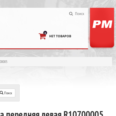
Поиск
0
НЕТ ТОВАРОВ
00005
Поиск
а передняя левая R10700005