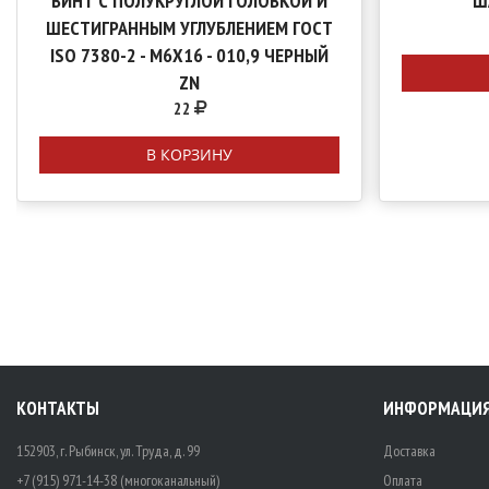
ВИНТ С ПОЛУКРУГЛОЙ ГОЛОВКОЙ И
Ш
ШЕСТИГРАННЫМ УГЛУБЛЕНИЕМ ГОСТ
ISO 7380-2 - М6Х16 - 010,9 ЧЕРНЫЙ
ZN
22
В КОРЗИНУ
КОНТАКТЫ
ИНФОРМАЦИ
152903, г. Рыбинск, ул. Труда, д. 99
Доставка
+7 (915) 971-14-38 (многоканальный)
Оплата