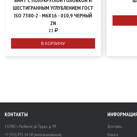
ВИНТ С ПОЛУКРУГЛОЙ ГОЛОВКОЙ И
Ш
ШЕСТИГРАННЫМ УГЛУБЛЕНИЕМ ГОСТ
ISO 7380-2 - М6Х16 - 010,9 ЧЕРНЫЙ
ZN
22
В КОРЗИНУ
КОНТАКТЫ
ИНФОРМАЦИ
152903, г. Рыбинск, ул. Труда, д. 99
Доставка
+7 (915) 971-14-38 (многоканальный)
Оплата