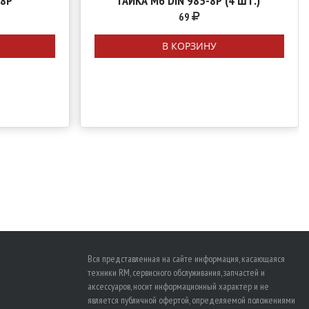
-8Р
ГАЙКА M6 DIN 985-8Р (4 ШТ.)
69
В КОРЗИНУ
Вся представленная на сайте информация, касающаяся
техники RM, сервисного обслуживания, запчастей и
аксессуаров, носит информационный характер и не
является публичной офертой, определяемой положениями