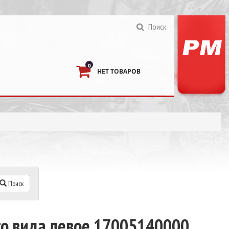
Поиск
0
НЕТ ТОВАРОВ
Поиск
го вида левое 17005140000