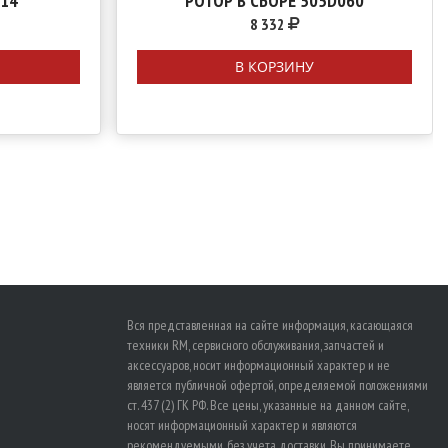
14
РОТОР В СБОРЕ 505D060
8 332
В КОРЗИНУ
Вся представленная на сайте информация, касающаяся
техники RM, сервисного обслуживания, запчастей и
аксессуаров, носит информационный характер и не
является публичной офертой, определяемой положениями
ст. 437 (2) ГК РФ. Все цены, указанные на данном сайте,
носят информационный характер и являются
рекомендуемыми, без учета доставки. Вы принимаете