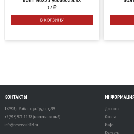
БОЛТ М6Х25 96006025LBX
БОЛ
17
В КОРЗИНУ
КОНТАКТЫ
ИНФОРМАЦИ
152903, г. Рыбинск, ул. Труда, д. 99
Доставка
+7 (915) 971-14-38 (многоканальный)
Оплата
info@seversnabRM.ru
Инфо
Контакты