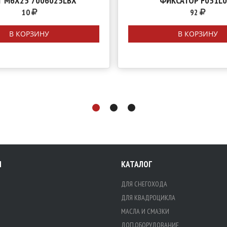
Т М6Х25 7006025LBX
ФИКСАТОР F051L0
10
92
В КОРЗИНУ
В КОРЗИНУ
Я
КАТАЛОГ
ДЛЯ СНЕГОХОДА
ДЛЯ КВАДРОЦИКЛА
МАСЛА И СМАЗКИ
ДОП.ОБОРУДОВАНИЕ