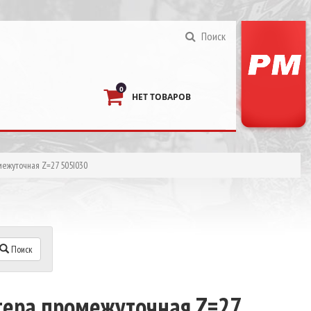
Поиск
0
НЕТ ТОВАРОВ
ежуточная Z=27 505I030
Поиск
тера промежуточная Z=27