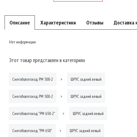
Описание
Характеристики
Отзывы
Доставка 
Нет информации
Этот товар представлен в категориях
Снегоболотоход РМ 500-2
ШРУС задний левый
Снегоболотоход РМ 500-2
ШРУС задний левый
Снегоболотоход "РМ 650-2"
ШРУС задний левый
Снегоболотоход "РМ 650"
ШРУС задний левый