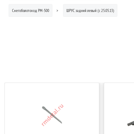
Снегоболотоход РМ-500
ШРУС задний левый (с 25.05.13)