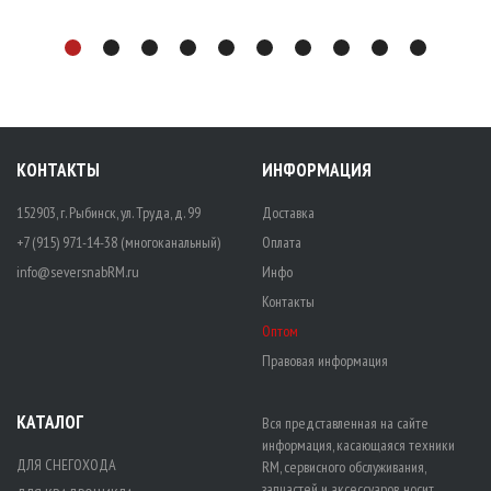
КОНТАКТЫ
ИНФОРМАЦИЯ
152903, г. Рыбинск, ул. Труда, д. 99
Доставка
+7 (915) 971-14-38 (многоканальный)
Оплата
info@seversnabRM.ru
Инфо
Контакты
Оптом
Правовая информация
КАТАЛОГ
Вся представленная на сайте
информация, касающаяся техники
ДЛЯ СНЕГОХОДА
RM, сервисного обслуживания,
запчастей и аксессуаров, носит