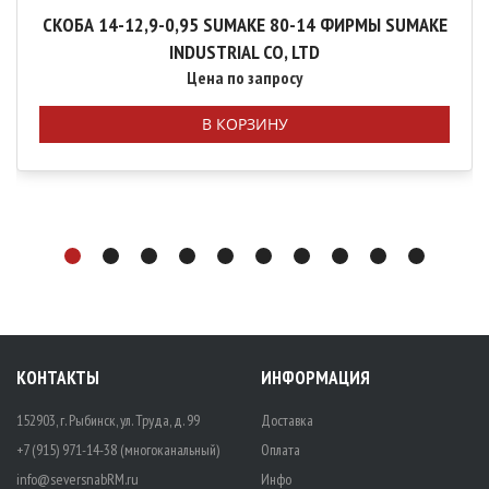
СКОБА 14-12,9-0,95 SUМАКЕ 80-14 ФИРМЫ SUМАКЕ
INDUSТRIАL СО, LTD
Цена по запросу
В КОРЗИНУ
КОНТАКТЫ
ИНФОРМАЦИЯ
152903, г. Рыбинск, ул. Труда, д. 99
Доставка
+7 (915) 971-14-38 (многоканальный)
Оплата
info@seversnabRM.ru
Инфо