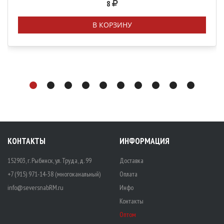
8
В КОРЗИНУ
КОНТАКТЫ
ИНФОРМАЦИЯ
152903, г. Рыбинск, ул. Труда, д. 99
Доставка
+7 (915) 971-14-38 (многоканальный)
Оплата
info@seversnabRM.ru
Инфо
Контакты
Оптом