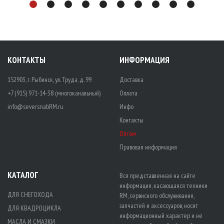
КОНТАКТЫ
ИНФОРМАЦИЯ
152903, г. Рыбинск, ул. Труда, д. 99
Доставка
+7 (915) 971-14-38 (многоканальный)
Оплата
info@seversnabRM.ru
Инфо
Контакты
Оптом
Правовая информация
КАТАЛОГ
Вся представленная на сайте
информация, касающаяся техники
ДЛЯ СНЕГОХОДА
RM, сервисного обслуживания,
запчастей и аксессуаров, носит
ДЛЯ КВАДРОЦИКЛА
информационный характер и не
МАСЛА И СМАЗКИ