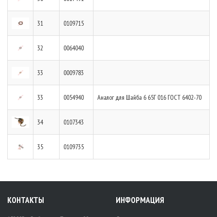
31
0109715
32
0064040
33
0009783
33
0054940
Аналог для Шайба 6 65Г 016 ГОСТ 6402-70
34
0107343
35
0109735
КОНТАКТЫ
ИНФОРМАЦИЯ