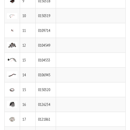
9
0150318
10
0150319
11
0109714
12
0104549
13
0104553
14
0106945
15
0150320
16
0126234
17
0121861