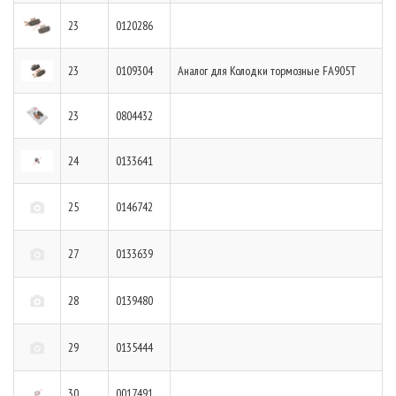
23
0120286
23
0109304
Аналог для Колодки тормозные FA905T
23
0804432
24
0133641
25
0146742
27
0133639
28
0139480
29
0135444
30
0017491