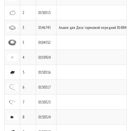
2
0150315
3
0146745
Аналог для Диск тормозной передний 8148400
3
0104552
4
0130924
5
0150316
6
0150317
7
0150325
8
0150324