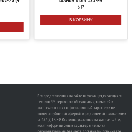
402-70 (4
ШАЙБА 8 DIN 125-PA
3
В КОРЗИНУ
Вся представленная на сайте информация, касающаяся
техники RM, сервисного обслуживания, запчастей и
аксессуаров, носит информационный характер и не
является публичной офертой, определяемой положениями
ст. 437 (2) ГК РФ. Все цены, указанные на данном сайте,
носят информационный характер и являются
рекомендуемыми, без учета доставки. Вы принимаете