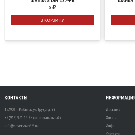
ШАЙБА 8 DIN 127-PB
ШАЙБА 
8
В КОРЗИНУ
КОНТАКТЫ
ИНФОРМАЦИ
152903, г. Рыбинск, ул. Труда, д. 99
Доставка
+7 (915) 971-14-38 (многоканальный)
Оплата
info@seversnabRM.ru
Инфо
Контакты