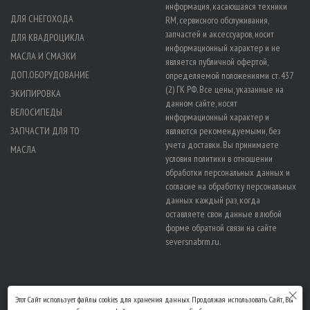
информация, касающаяся техники
ДЛЯ СНЕГОХОДА
RM, сервисного обслуживания,
запчастей и аксессуаров, носит
ДЛЯ КВАДРОЦИКЛА
информационный характер и не
МАСЛА И СМАЗКИ
является публичной офертой,
ДОП.ОБОРУДОВАНИЕ
определяемой положениями ст. 437
(2) ГК РФ. Все цены, указанные на
ЭКИПИРОВКА
данном сайте, носят
ВЕЛОСИПЕДЫ
информационный характер и
ЗАПЧАСТИ ДЛЯ ТО
являются рекомендуемыми, без
учета доставки. Вы принимаете
МАСЛА
условия политики в отношении
обработки персональных данных
и
согласие на обработку персональных
данных
каждый раз, когда
оставляете свои данные в любой
форме обратной связи на сайте
seversnabrm.ru.
Этот Сайт использует файлы cookies для хранения данных. Продолжая использовать Сайт, Вы