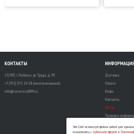
КОНТАКТЫ
ИНФОРМАЦИ
152903, г. Рыбинск, ул. Труда, д. 99
Доставка
+7 (915) 971-14-38 (многоканальный)
Оплата
info@seversnabRM.ru
Инфо
Контакты
Оптом
Правовая информа
Этот Сайт использует файлы cookies для хране
ознакомьтесь с
публичной офертой
и
Политико