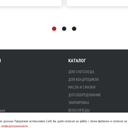
Я
КАТАЛОГ
ДЛЯ СНЕГОХОДА
ДЛЯ КВАДРОЦИКЛА
МАСЛА И СМАЗКИ
ДОП.ОБОРУДОВАНИЕ
ЭКИПИРОВКА
ция
ВЕЛОСИПЕДЫ
ЗАПЧАСТИ ДЛЯ ТО
ния данных. Продолжая использовать Сайт, Вы даете согласие на работу с этими файлами и согласие н
МАСЛА
й конфиденциальности
.