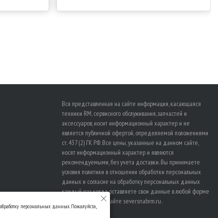
Вся представленная на сайте информация, касающаяся
техники RM, сервисного обслуживания, запчастей и
аксессуаров, носит информационный характер и не
является публичной офертой, определяемой положениями
ст. 437 (2) ГК РФ. Все цены, указанные на данном сайте,
носят информационный характер и являются
рекомендуемыми, без учета доставки. Вы принимаете
условия политики в отношении
обработки персональных
данных
и
согласие на обработку персональных данных
каждый раз, когда оставляете свои данные в любой форме
обратной связи на сайте seversnabrm.ru.
а обработку персональных данных. Пожалуйста,