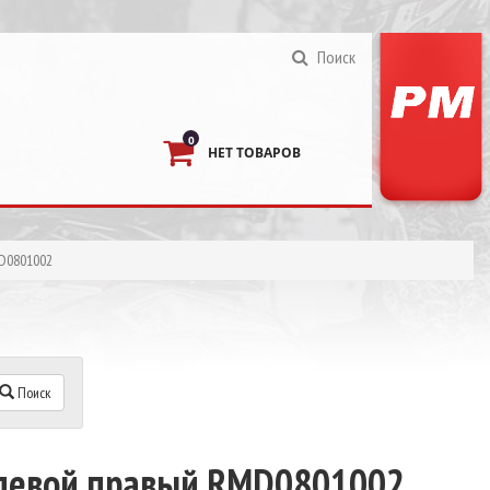
Поиск
0
НЕТ ТОВАРОВ
MD0801002
Поиск
улевой правый RMD0801002