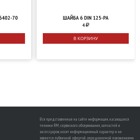
6402-70
ШАЙБА 6 DIN 125-PA
4
В КОРЗИНУ
Вся представленная на сайте информация, касающаяся
техники RM, сервисного обслуживания, запчастей и
аксессуаров, носит информационный характер и не
является публичной офертой, определяемой положениями