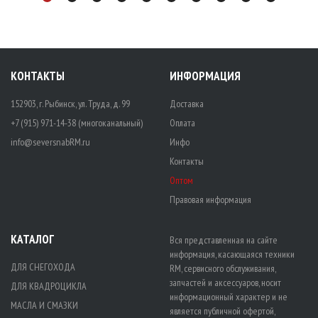
КОНТАКТЫ
ИНФОРМАЦИЯ
152903, г. Рыбинск, ул. Труда, д. 99
Доставка
+7 (915) 971-14-38 (многоканальный)
Оплата
info@seversnabRM.ru
Инфо
Контакты
Оптом
Правовая информация
КАТАЛОГ
Вся представленная на сайте
информация, касающаяся техники
ДЛЯ СНЕГОХОДА
RM, сервисного обслуживания,
запчастей и аксессуаров, носит
ДЛЯ КВАДРОЦИКЛА
информационный характер и не
МАСЛА И СМАЗКИ
является публичной офертой,