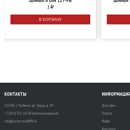
ШАЙБА 6 DIN 127-РВ
ШАЙБА 
2
В КОРЗИНУ
КОНТАКТЫ
ИНФОРМАЦИ
152903, г. Рыбинск, ул. Труда, д. 99
Доставка
+7 (915) 971-14-38 (многоканальный)
Оплата
info@seversnabRM.ru
Инфо
Контакты