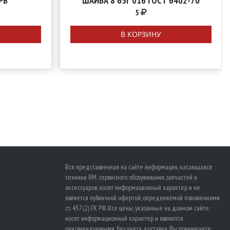
PB
ШАЙБА 8 65Г 016 ГОСТ 6402-70
5
В КОРЗИНУ
Вся представленная на сайте информация, касающаяся
техники RM, сервисного обслуживания, запчастей и
аксессуаров, носит информационный характер и не
является публичной офертой, определяемой положениями
ст. 437 (2) ГК РФ. Все цены, указанные на данном сайте,
носят информационный характер и являются
рекомендуемыми, без учета доставки. Вы принимаете