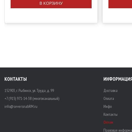
В КОРЗИНУ
КОНТАКТЫ
ИНФОРМАЦИ
152903, г. Рыбинск, ул. Труда, д. 99
Доставка
+7 (915) 971-14-38 (многоканальный)
Оплата
info@seversnabRM.ru
Инфо
Контакты
Оптом
Правовая информа