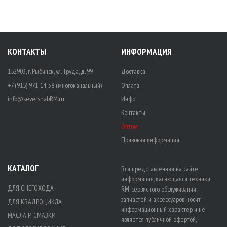
КОНТАКТЫ
ИНФОРМАЦИЯ
152903, г. Рыбинск, ул. Труда, д. 99
Доставка
+7 (915) 971-14-38 (многоканальный)
Оплата
info@seversnabRM.ru
Инфо
Контакты
Оптом
Правовая информация
КАТАЛОГ
Вся представленная на сайте
информация, касающаяся техники
ДЛЯ СНЕГОХОДА
RM, сервисного обслуживания,
запчастей и аксессуаров, носит
ДЛЯ КВАДРОЦИКЛА
информационный характер и не
МАСЛА И СМАЗКИ
является публичной офертой,