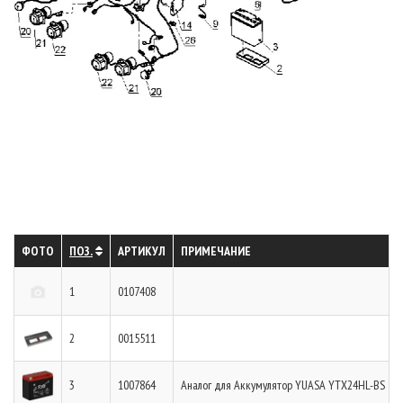
ФОТО
ПОЗ.
АРТИКУЛ
ПРИМЕЧАНИЕ
1
0107408
2
0015511
3
1007864
Аналог для Аккумулятор YUASA YTX24HL-BS