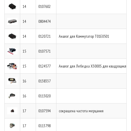
14
0107602
14
0804474
14
0120721
Аналог для Коммутатор T01E0501
15
0107571
15
0124577
Аналог для Лебедка X3000S для квадроцикла, 
16
0138337
16
0113020
17
0107594
сокращена частота мерцания
17
0113798