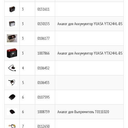
3
0131611
3
0130135
Аналог для Аккумулятор YUASA YTX24HL-BS
3
0106177
3
1007866
Аналог для Аккумулятор YUASA YTX24HL-BS
4
0106432
5
0106433
6
0107595
6
1008739
Аналог для Выпрямитель T011E020
7
0112650