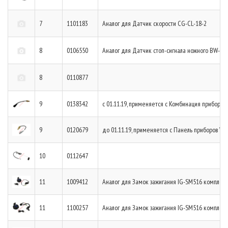
7
1101183
Аналог для Датчик скорости CG-CL-18-2
8
0106550
Аналог для Датчик стоп-сигнала ножного BW-H2
8
0110877
9
0138342
с 01.11.19, применяется с Комбинация приборо
9
0120679
до 01.11.19, применяется с Панель приборов W
10
0112647
11
1009412
Аналог для Замок зажигания IG-SM516 комплек
11
1100257
Аналог для Замок зажигания IG-SM516 комплек