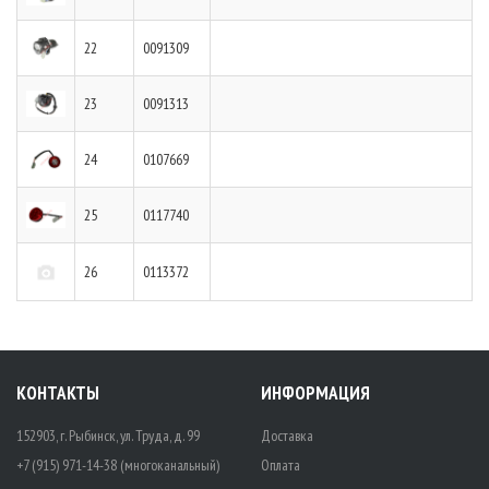
22
0091309
23
0091313
24
0107669
25
0117740
26
0113372
КОНТАКТЫ
ИНФОРМАЦИЯ
152903, г. Рыбинск, ул. Труда, д. 99
Доставка
+7 (915) 971-14-38 (многоканальный)
Оплата