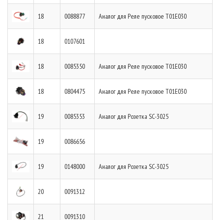
18
0088877
Аналог для Реле пусковое T01E030
18
0107601
18
0085350
Аналог для Реле пусковое T01E030
18
0804475
Аналог для Реле пусковое T01E030
19
0085353
Аналог для Розетка SC-3025
19
0086656
19
0148000
Аналог для Розетка SC-3025
20
0091312
21
0091310