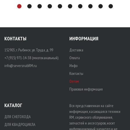
КОНТАКТЫ
ИНФОРМАЦИЯ
152903, г. Рыбинск, ул. Труда, д. 99
Доставка
+7 (915) 971-14-38 (многоканальный)
Оплата
info@seversnabRM.ru
Инфо
Контакты
Оптом
Правовая информация
КАТАЛОГ
Вся представленная на сайте
информация, касающаяся техники
ДЛЯ СНЕГОХОДА
RM, сервисного обслуживания,
запчастей и аксессуаров, носит
ДЛЯ КВАДРОЦИКЛА
информационный характер и не