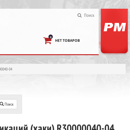
Поиск
0
НЕТ ТОВАРОВ
00040-04
Поиск
икаций (хаки) R30000040-04