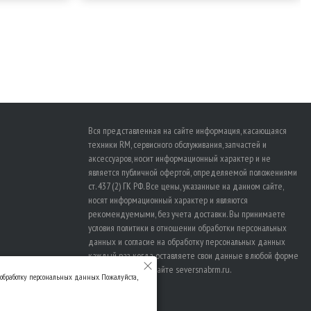
Вся представленная на сайте информация, касающаяся
техники RM, сервисного обслуживания, запчастей и
аксессуаров, носит информационный характер и не
является публичной офертой, определяемой положениями
ст. 437 (2) ГК РФ. Все цены, указанные на данном сайте,
носят информационный характер и являются
рекомендуемыми, без учета доставки. Вы принимаете
условия политики в отношении
обработки персональных
данных
и
согласие на обработку персональных данных
каждый раз, когда оставляете свои данные в любой форме
обратной связи на сайте seversnabrm.ru.
а обработку персональных данных. Пожалуйста,