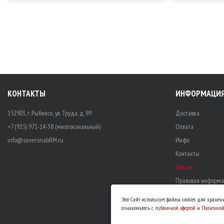
КОНТАКТЫ
ИНФОРМАЦИ
152903, г. Рыбинск, ул. Труда, д. 99
Доставка
+7 (915) 971-14-38 (многоканальный)
Оплата
info@seversnabRM.ru
Инфо
Контакты
Оптом
Правовая информа
Этот Сайт использует файлы cookies для хране
ознакомьтесь с
публичной офертой
и
Политико