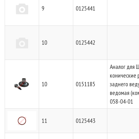
9
0125441
10
0125442
Аналог для 
конические 
10
0151185
заднего вед
ведомая (ко
058-04-01
11
0125443