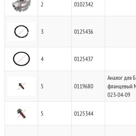
2
0102342
3
0125436
4
0125437
Аналог для 
5
0119680
фланцевый 
023-04-09
5
0125344