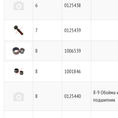
6
0125438
7
0125439
8
1006539
8
1001846
8-9 Обойма 
8
0125440
подшипник