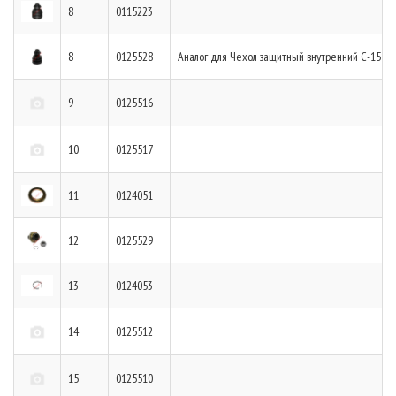
8
0115223
8
0125528
Аналог для Чехол защитный внутренний С-1513
9
0125516
10
0125517
11
0124051
12
0125529
13
0124053
14
0125512
15
0125510