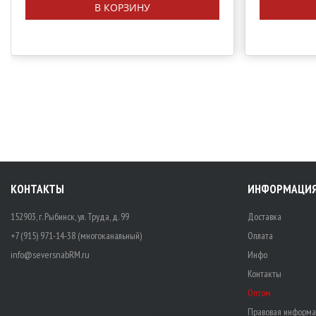
В КОРЗИНУ
КОНТАКТЫ
ИНФОРМАЦИ
152903, г. Рыбинск, ул. Труда, д. 99
Доставка
+7 (915) 971-14-38 (многоканальный)
Оплата
info@seversnabRM.ru
Инфо
Контакты
Оптом
Правовая информа