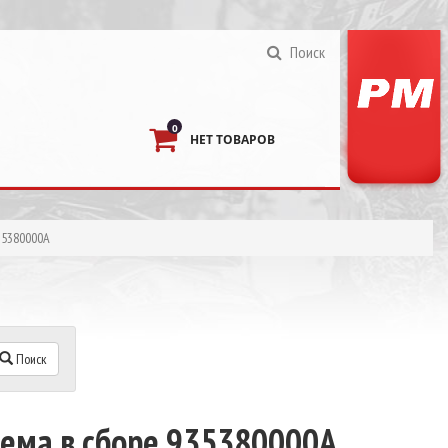
Поиск
0
НЕТ ТОВАРОВ
35380000А
Поиск
тема в сборе 935380000А