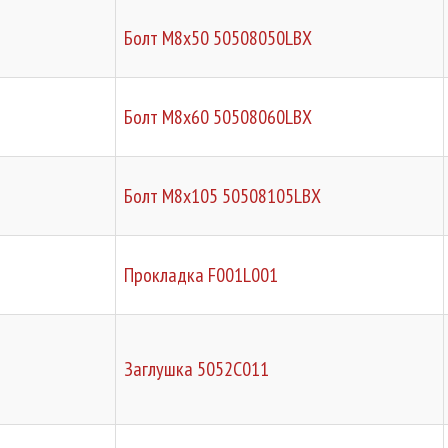
Болт М8х50 50508050LBX
Болт М8х60 50508060LBX
Болт М8х105 50508105LBX
Прокладка F001L001
Заглушка 5052C011