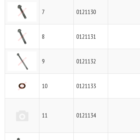
7
0121130
8
0121131
9
0121132
10
0121133
11
0121134