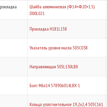
Прокладка
Шайба алюминиевая (Φ14×Φ20×1.5)
D00L021
Прокладка H181L158
Указатель уровня масла 505C038
Направляющая 505L130LBX
Болт М6х14 578906014LBX-1
Кольцо уплотнительное 19,2х2,4 505C161