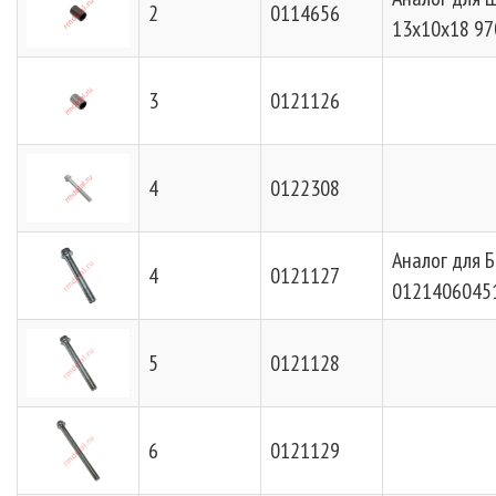
2
0114656
13х10х18 9
3
0121126
4
0122308
Аналог для 
4
0121127
0121406045
5
0121128
6
0121129