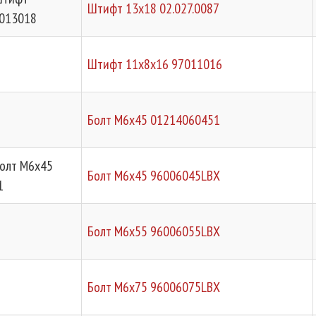
Штифт 13х18 02.027.0087
7013018
Штифт 11х8х16 97011016
Болт М6х45 01214060451
Болт М6х45
Болт М6х45 96006045LBX
1
Болт М6х55 96006055LBX
Болт М6х75 96006075LBX