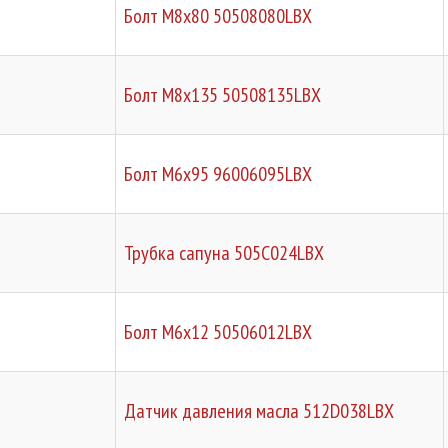
Болт М8х80 50508080LBX
Болт М8х135 50508135LBX
Болт М6х95 96006095LBX
Трубка сапуна 505C024LBX
Болт М6х12 50506012LBX
Датчик давления масла 512D038LBX